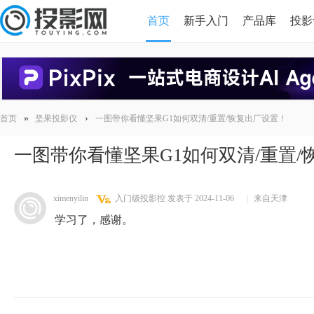
首页
新手入门
产品库
投影
HDMI版本对比
导读
»
›
首页
坚果投影仪
一图带你看懂坚果G1如何双清/重置/恢复出厂设置！
一图带你看懂坚果G1如何双清/重置/
ximenyilin
入门级投影控
发表于 2024-11-06
|
来自天津
学习了，感谢。