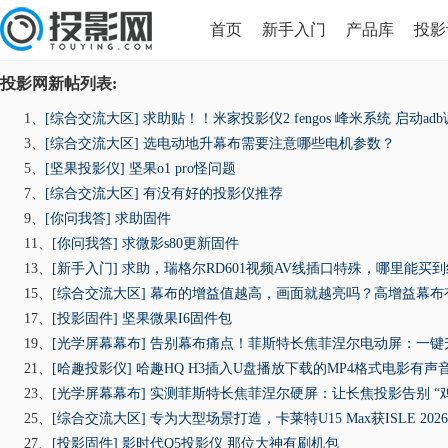
首页
新手入门
产品库
投影
投影网新帖列表:
HDMI版本对比
导读
1、
[综合交流大区]
求助贴！！米家投影仪2 fengos 峰米系统 启动adb
3、
[综合交流大区]
选电动地升幕布需要注意哪些电机参数？
5、
[坚果投影仪]
坚果o1 pro怪问题
7、
[综合交流大区]
有没有好的投影仪推荐
9、
[你问我答]
求助固件
11、
[你问我答]
求微影s80更新固件
13、
[新手入门]
求助，瑞格尔RD601视频AV线插口特殊，哪里能买
15、
[综合交流大区]
幕布的增益值越高，画面就越亮吗？高增益幕布有什
17、
[投影固件]
坚果微果I6固件包
19、
[光学屏幕幕布]
告别幕布痛点！菲斯特长焦菲涅尔电动屏：一键升降 +
21、
[哈趣投影仪]
哈趣HQ H3插入U盘播放下载的MP4格式电影有声
23、
[光学屏幕幕布]
实测菲斯特长焦菲涅尔硬屏：让长焦投影告别 “
25、
[综合交流大区]
专为大型场景打造，卡莱特U15 Max获ISLE 202
27、
[投影固件]
影时代Q5投影仪 那位大神有刷机包