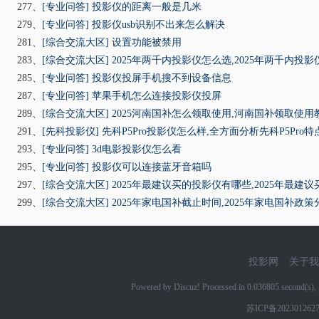
277、
[专业问答]
投影仪的距离一般是几米
279、
[专业问答]
投影仪usb识别不出来怎么解决
281、
[综合交流大区]
设置功能被禁用
283、
[综合交流大区]
2025年两千内投影仪怎么选,2025年两千内投
285、
[专业问答]
投影仪投屏手机搜不到设备信息
287、
[专业问答]
苹果手机怎么连接投影仪投屏
289、
[综合交流大区]
2025河南国补怎么领取使用,河南国补领取使用
291、
[先科投影仪]
先科P5Pro投影仪怎么样,全方面分析先科P5Pro
293、
[专业问答]
3d电影投影仪怎么看
295、
[专业问答]
投影仪可以连接蓝牙音箱吗
297、
[综合交流大区]
2025年最建议买的投影仪有哪些,2025年最建
299、
[综合交流大区]
2025年家电国补截止时间,2025年家电国补政策
投影网
关于我
Powered by Discuz! Processed in 0.036805 second(s
苏ICP备202301262