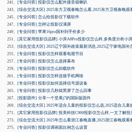
241、
[专业问答]
投影仪怎么配外接音箱喇叭
243、
[综合交流大区]
2025东方卫视春晚怎么看,2025东方卫视春晚
245、
[专业问答]
怎么给投影仪下载软件
247、
[专业问答]
怎样让投影仪满屏
249、
[专业问答]
苹果16pro国补到手价多少
251、
[其它家用投影仪品牌]
小湃A8Pro投影仪怎么样,多角度分析小湃
253、
[综合交流大区]
2025辽宁国补政策最新消息,2025辽宁家电国
255、
[专业问答]
投影仪怎样观看电视节目
257、
[专业问答]
投影仪怎么选择幕布
259、
[专业问答]
投影仪怎么卸载软件
261、
[专业问答]
投影仪怎样连接手机网络
263、
[专业问答]
投影仪如何选择信号源设备
265、
[专业问答]
投影仪几秒就黑屏了怎么回事
267、
[投影固件]
分享一个坚果j7的国际版固件
269、
[综合交流大区]
2025年适合儿童的投影仪怎么选,2025适合儿
271、
[其它家用投影仪品牌]
投美科技C900投影仪怎么样,一文了解投
273、
[综合交流大区]
2025年怎么看浙江春晚直播,2025浙江春晚观
275、
[专业问答]
投影仪调画面比例怎么设置