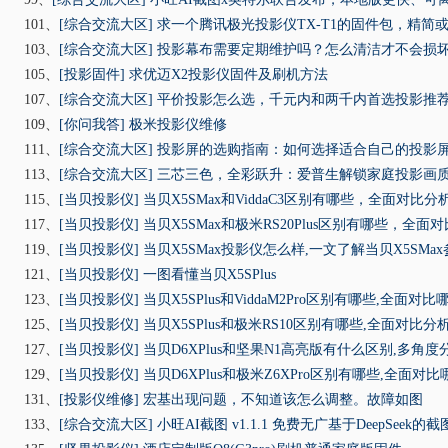
101、
[综合交流大区]
求一个腾讯极光投影仪TX-T1的固件包，精简
103、
[综合交流大区]
投影幕布需要定期维护吗？怎么清洁才不会损
105、
[投影固件]
求优迈X2投影仪固件及刷机方法
107、
[综合交流大区]
平价投影怎么选，千元内和两千内首选投影推
109、
[你问我答]
极米投影仪维修
111、
[综合交流大区]
投影屏的选购指南：如何选择适合自己的投影
113、
[综合交流大区]
三芯三色，全彩跃升：爱普生解锁家庭投影画
115、
[当贝投影仪]
当贝X5SMax和ViddaC3区别有哪些，全面对比
117、
[当贝投影仪]
当贝X5SMax和极米RS20Plus区别有哪些，全
119、
[当贝投影仪]
当贝X5SMax投影仪怎么样,一文了解当贝X5SMa
121、
[当贝投影仪]
一图看懂当贝X5SPlus
123、
[当贝投影仪]
当贝X5SPlus和ViddaM2Pro区别有哪些,全面对比
125、
[当贝投影仪]
当贝X5SPlus和极米RS10区别有哪些,全面对比分
127、
[当贝投影仪]
当贝D6XPlus和坚果N1高亮版有什么区别,多角
129、
[当贝投影仪]
当贝D6XPlus和极米Z6XPro区别有哪些,全面对
131、
[投影仪维修]
宏基出现问题，不知道该怎么调整。故障如图
133、
[综合交流大区]
小旺AI截图 v1.1.1 免费无广基于DeepSeek