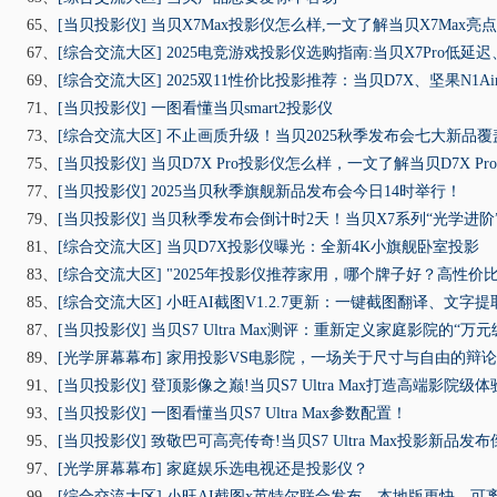
65、
[当贝投影仪]
当贝X7Max投影仪怎么样,一文了解当贝X7Max亮点
67、
[综合交流大区]
2025电竞游戏投影仪选购指南:当贝X7Pro低延
69、
[综合交流大区]
2025双11性价比投影推荐：当贝D7X、坚果N1Ai
71、
[当贝投影仪]
一图看懂当贝smart2投影仪
73、
[综合交流大区]
不止画质升级！当贝2025秋季发布会七大新品
75、
[当贝投影仪]
当贝D7X Pro投影仪怎么样，一文了解当贝D7X P
77、
[当贝投影仪]
2025当贝秋季旗舰新品发布会今日14时举行！
79、
[当贝投影仪]
当贝秋季发布会倒计时2天！当贝X7系列“光学进阶
81、
[综合交流大区]
当贝D7X投影仪曝光：全新4K小旗舰卧室投影
83、
[综合交流大区]
"2025年投影仪推荐家用，哪个牌子好？高性价比
85、
[综合交流大区]
小旺AI截图V1.2.7更新：一键截图翻译、文字
87、
[当贝投影仪]
当贝S7 Ultra Max测评：重新定义家庭影院的“万
89、
[光学屏幕幕布]
家用投影VS电影院，一场关于尺寸与自由的辩论赛
91、
[当贝投影仪]
登顶影像之巅!当贝S7 Ultra Max打造高端影院级体
93、
[当贝投影仪]
一图看懂当贝S7 Ultra Max参数配置！
95、
[当贝投影仪]
致敬巴可高亮传奇!当贝S7 Ultra Max投影新品发
97、
[光学屏幕幕布]
家庭娱乐选电视还是投影仪？
99、
[综合交流大区]
小旺AI截图x英特尔联合发布，本地版更快、可