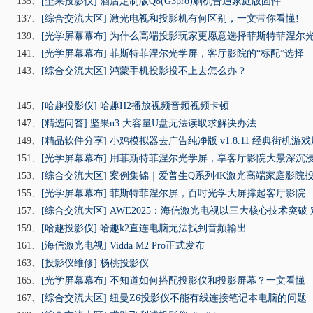
135、
[坚果投影仪]
酒店定制版Q8(G3pro)刷机普通家庭版固件
137、
[综合交流大区]
激光电视和投影机有何区别，一文带你看懂!
139、
[光学屏幕幕布]
为什么高端投影玩家更愿意选择菲斯特菲涅尔
141、
[光学屏幕幕布]
菲斯特菲涅尔光学屏，客厅影院的“标配”选择
143、
[综合交流大区]
鸿蒙手机投影投不上去怎么办？
145、
[哈趣投影仪]
哈趣H2播放视频音频视频卡顿
147、
[精选问答]
坚果n3 大容量U盘无法读取求解决办法
149、
[精品软件分享]
小鸡模拟器去广告纯净版 v1.8.11 经典街机游戏厅 
151、
[光学屏幕幕布]
用菲斯特菲涅尔光学屏，享客厅影院大景深沉
153、
[综合交流大区]
案例集锦｜爱普生Q系列4K激光高端家庭影院投影
155、
[光学屏幕幕布]
菲斯特菲涅尔屏，百吋光学大屏撑起客厅影院
157、
[综合交流大区]
AWE2025：海信激光电视以三大核心技术突破
159、
[哈趣投影仪]
哈趣k2直连电脑无法找到音频输出
161、
[海信激光电视]
Vidda M2 Pro正式发布
163、
[投影仪维修]
杨桃投影仪
165、
[光学屏幕幕布]
不知道如何搭配投影仪和投影屏幕？一文看懂
167、
[综合交流大区]
纽曼Z6投影仪不能有线连接笔记本电脑的问题