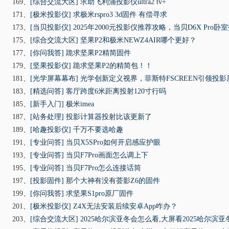
169、
[综合交流大区]
求助飞利浦投影仪ultra2 tv+
171、
[极米投影仪]
求极米rspro3 3d固件 有偿寻求
173、
[当贝投影仪]
2025年2000元投影仪推荐攻略，当贝D6X Pro卧
175、
[综合交流大区]
坚果P2和极米NEWZ4AIR哪个更好？
177、
[你问我答]
跪求坚果P2精简固件
179、
[坚果投影仪]
跪求坚果P2的精简包！！
181、
[光学屏幕幕布]
光学创新定义视界，菲斯特FSCREEN引领投
183、
[精选问答]
客厅跨度6米距离投射120寸行吗
185、
[新手入门]
极米imea
187、
[站务处理]
投影计算器投射比该更新了
189、
[哈趣投影仪]
千万不要选哈趣
191、
[专业问答]
当贝X5SPro如何开启感应护眼
193、
[专业问答]
当贝F7Pro画面怎么调上下
195、
[专业问答]
当贝F7Pro怎么连接话筒
197、
[投影固件]
那个大神有没有荟影Z6的固件
199、
[你问我答]
求坚果S1pro原厂固件
201、
[极米投影仪]
Z4X无法安装后续安卓App咋办？
203、
[综合交流大区]
2025哈尔滨亚冬会怎么看,大屏看2025哈尔滨