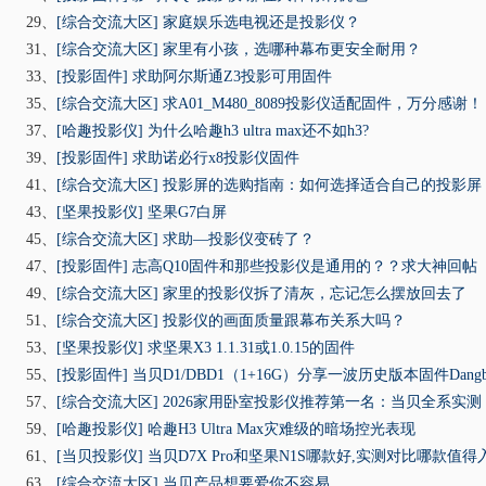
29、
[综合交流大区]
家庭娱乐选电视还是投影仪？
31、
[综合交流大区]
家里有小孩，选哪种幕布更安全耐用？
33、
[投影固件]
求助阿尔斯通Z3投影可用固件
35、
[综合交流大区]
求A01_M480_8089投影仪适配固件，万分感谢！
37、
[哈趣投影仪]
为什么哈趣h3 ultra max还不如h3?
39、
[投影固件]
求助诺必行x8投影仪固件
41、
[综合交流大区]
投影屏的选购指南：如何选择适合自己的投影屏
43、
[坚果投影仪]
坚果G7白屏
45、
[综合交流大区]
求助—投影仪变砖了？
47、
[投影固件]
志高Q10固件和那些投影仪是通用的？？求大神回帖
49、
[综合交流大区]
家里的投影仪拆了清灰，忘记怎么摆放回去了
51、
[综合交流大区]
投影仪的画面质量跟幕布关系大吗？
53、
[坚果投影仪]
求坚果X3 1.1.31或1.0.15的固件
55、
[投影固件]
当贝D1/DBD1（1+16G）分享一波历史版本固件DangbeiS
57、
[综合交流大区]
2026家用卧室投影仪推荐第一名：当贝全系实
59、
[哈趣投影仪]
哈趣H3 Ultra Max灾难级的暗场控光表现
61、
[当贝投影仪]
当贝D7X Pro和坚果N1S哪款好,实测对比哪款值得
63、
[综合交流大区]
当贝产品想要爱你不容易