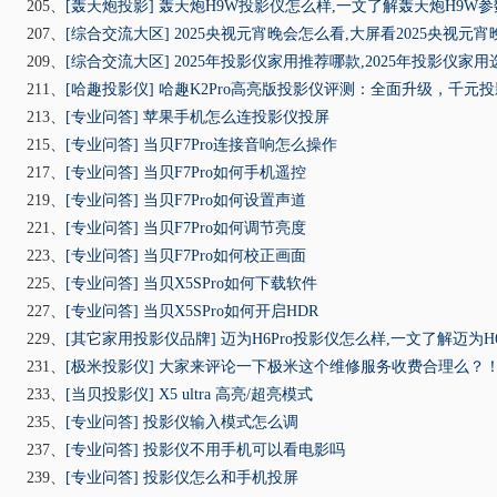
205、
[轰天炮投影]
轰天炮H9W投影仪怎么样,一文了解轰天炮H9W
207、
[综合交流大区]
2025央视元宵晚会怎么看,大屏看2025央视元
209、
[综合交流大区]
2025年投影仪家用推荐哪款,2025年投影仪家
211、
[哈趣投影仪]
哈趣K2Pro高亮版投影仪评测：全面升级，千元
213、
[专业问答]
苹果手机怎么连投影仪投屏
215、
[专业问答]
当贝F7Pro连接音响怎么操作
217、
[专业问答]
当贝F7Pro如何手机遥控
219、
[专业问答]
当贝F7Pro如何设置声道
221、
[专业问答]
当贝F7Pro如何调节亮度
223、
[专业问答]
当贝F7Pro如何校正画面
225、
[专业问答]
当贝X5SPro如何下载软件
227、
[专业问答]
当贝X5SPro如何开启HDR
229、
[其它家用投影仪品牌]
迈为H6Pro投影仪怎么样,一文了解迈为H
231、
[极米投影仪]
大家来评论一下极米这个维修服务收费合理么？
233、
[当贝投影仪]
X5 ultra 高亮/超亮模式
235、
[专业问答]
投影仪输入模式怎么调
237、
[专业问答]
投影仪不用手机可以看电影吗
239、
[专业问答]
投影仪怎么和手机投屏