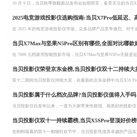
10 月 9 日，当贝秋季旗舰新品发布会如期而至，备受关注的当贝X7 Ult
2025电竞游戏投影仪选购指南:当贝X7Pro低延迟
在 2025 年的电竞游戏投影仪市场，众多品牌产品竞争激烈。对于追
当贝X7Max与坚果N5Pro区别有哪些,全面对比哪款
在 7000 元档家用智能投影市场，当贝X7Max与坚果N5Pro无疑是
当贝投影仪荣登京东金榜,当贝投影仪双十二持续大
双十二期间当贝投影仪持续大卖，在最新的京东金榜中当贝X5S Pro持续
当贝投影属于什么档次品牌?当贝投影仪值得入手吗
当贝投影仪自发布以来，一直为大家带来性能强、画质好的投影仪，
当贝投影仪双十一持续霸榜,当贝X5SPro登顶好价榜
在刚刚落幕的双十一购物狂欢节中，当贝投影凭借其卓越的产品实力