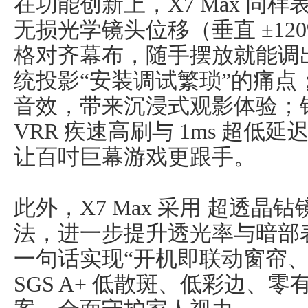
在功能创新上，X7 Max 同
无损光学镜头位移（垂直 ±120
格对齐幕布，随手摆放就能调
统投影“安装调试繁琐”的痛
音效，带来沉浸式观影体验；
VRR 疾速高刷与 1ms 超
让百吋巨幕游戏更跟手。
此外，X7 Max 采用 超透晶钻镜头
法，进一步提升透光率与暗部
一句话实现“开机即联动窗帘
SGS A+ 低散斑、低彩边、