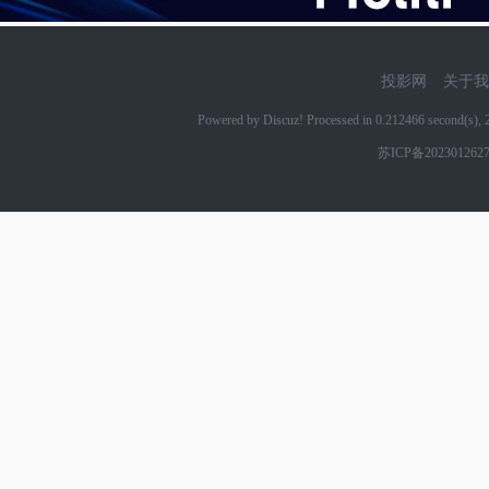
投影网
关于我
Powered by Discuz! Processed in 0.212466 second(s)
苏ICP备202301262