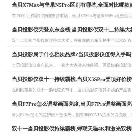
当贝X7Max与坚果N5Pro区别有哪些,全面对比哪款
在 7000 元档家用智能投影市场，当贝X7Max与坚果N5Pro无疑是
当贝投影仪荣登京东金榜,当贝投影仪双十二持续大
双十二期间当贝投影仪持续大卖，在最新的京东金榜中当贝X5S Pro持续
当贝投影属于什么档次品牌?当贝投影仪值得入手吗
当贝投影仪自发布以来，一直为大家带来性能强、画质好的投影仪，
当贝投影仪双十一持续霸榜,当贝X5SPro登顶好价榜
在刚刚落幕的双十一购物狂欢节中，当贝投影凭借其卓越的产品实力
当贝F7Pro怎么调整画面亮度,当贝F7Pro调整画面
当贝F7Pro使用的是护眼三色激光，拥有3600CVIA流明的高亮度
双十一当贝投影仪持续霸榜,蝉联天猫4K和激光双榜