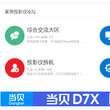
家用投影仪论坛
综合交流大区
主题: 4581
,
帖数:
6万
模拟器第十四章：PC端最好Mame模拟器， ...
投影仪拆机
主题: 63
,
帖数: 1666
网友DIY投影新姿势，又GET到新技能了！ ...