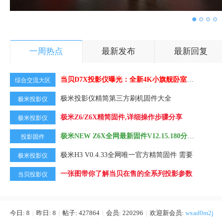
一周热点
最新发布
最新回复
当贝D7X投影仪曝光：全新4K小旗舰卧室投影
综合交流大区
极米投影仪精简第三方刷机固件大全
极米投影仪
极米Z6/Z6X精简固件,详细操作步骤分享
极米投影仪
极米NEW Z6X全网最新固件V12.15.180分享，
投影固件
极米H3 V0.4.33全网唯一官方精简固件 需要
极米投影仪
一张图带你了解当贝在售的全系列投影参数
当贝投影仪
今日:
8
|
昨日:
8
|
帖子:
427864
|
会员:
220296
|
欢迎新会员:
wxad0m2j