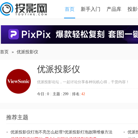
首页
新手入门
产品库
投影
HDMI版本对比
导读
首页
»
优派投影仪
优派投影仪
优派投影论坛，一起讨论分享各种玩机心得，干货内容！
今日 : 0
|
主题 : 299
|
排名:
42
推荐主题
•
•
优派投影仪灯泡不亮怎么处理?优派投影灯泡故障维修方法
优派