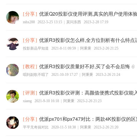
优派Q20投影仪使用评测,真实的用户使用体
[
分享
]
mhx288
2022-5-25 13:15
|
莫问东西
2023-2-28 17:19
优派R3投影仪怎么样,全方位剖析有什么特点
[
分享
]
投影新品早知道
2021-8-11 09:59
|
阿秉秉
2023-2-26 21:25
优派R3投影仪质量好不好,买了会不会后悔
[
教程
]
唱到副歌不唱了
2021-10-19 17:27
|
阿秉秉
2023-2-26 21:24
优派R3投影仪评测：高颜值便携式投影仪能
[
评测
]
xiamg
2021-9-10 16:18
|
阿秉秉
2023-2-26 21:23
优派px701和px747对比：两款4K投影仪的
[
分享
]
平平无奇搞对比
2020-11-5 18:38
|
阿秉秉
2023-2-26 21:20