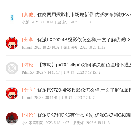
住商两用投影机市场迎新品 优派发布新款PX7
[
其他
]
小影
2024-3-1 10:14
|
启明灯
2024-3-3 11:00
优派LX700-4K投影仪怎么样,一文了解优派LX
[
分享
]
lknlonl
2023-10-23 10:32
|
先上课去
2023-10-23 11:19
【求助】px701-4kpro如何解决颜色发暗不
[
讨论
]
Prism50
2023-7-14 15:17
|
启明灯
2023-7-18 15:42
优派PX729-4KS投影仪怎么样,一文了解优派P
[
分享
]
lknlonl
2023-6-30 14:41
|
启明灯
2023-7-2 15:25
优派GK7和GK6有什么区别,优派GK7和GK6
[
讨论
]
小小家庭影院
2023-6-18 14:07
|
启明灯
2023-6-19 11:18