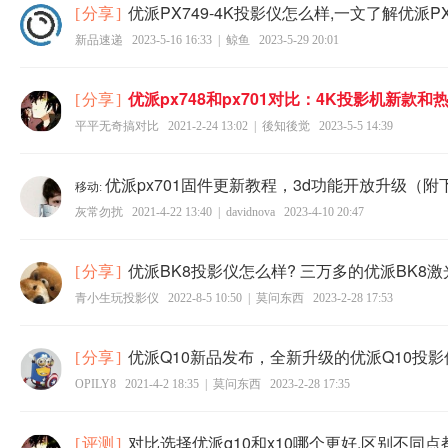
优派PX749-4K投影仪怎么样,一文了解优派PX
[
分享
]
新品速递
2023-5-16 16:33
|
鲸鱼
2023-5-29 20:01
优派px748和px701对比：4K投影机新款和
[
分享
]
平平无奇搞对比
2021-2-24 13:02
|
後知後觉
2023-5-5 14:39
优派px701固件更新教程，3d功能开放升级（附
移动:
灰常勿扰
2021-4-22 13:40
|
davidnova
2023-4-10 20:47
优派BK8投影仪怎么样? 三万多的优派BK8
[
分享
]
青小生玩投影仪
2022-8-5 10:50
|
莫问东西
2023-2-28 17:53
优派Q10新品发布，全新升级的优派Q10投
[
分享
]
OPILY8
2021-4-2 18:35
|
莫问东西
2023-2-28 17:35
对比选择优派q10和x10哪个更好,区别不同
[
评测
]