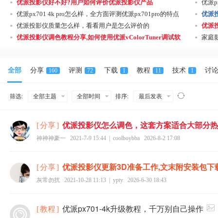
•
•
优派投影仪好不好?用户如何评价优派投影仪产品
优派p
•
•
优派px701 4k pro怎么样，全方面评测优派px701pro的特点
优派
•
•
优派投影仪质量怎么样，看看用户是怎么评价的
优派
•
•
优派投影仪调色教程分享,如何使用优派vColorTuner调试软
家庭
件
全部
分享
评测
下载
教程
技术
讨
160
72
1
11
1
筛选:
全部主题
全部时间
排序:
最后发表
优派投影仪怎么调色，这套方案适合大部分热
[
分享
]
神神神豪一
2021-7-9 15:44
|
coolboybba
2026-8-2 17:08
优派投影仪更新3D准备工作,文末附安装包下
[
分享
]
灰常勿扰
2021-10-28 11:13
|
ypty
2026-6-30 18:43
优派px701-4k升级教程，千万别自己操作
[
教程
]