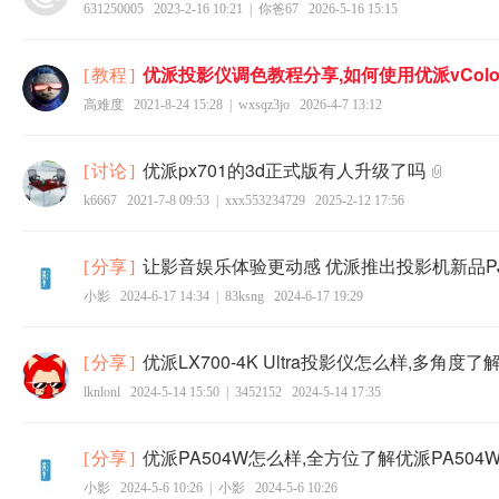
631250005
2023-2-16 10:21
|
你爸67
2026-5-16 15:15
优派投影仪调色教程分享,如何使用优派vColor
[
教程
]
高难度
2021-8-24 15:28
|
wxsqz3jo
2026-4-7 13:12
优派px701的3d正式版有人升级了吗
[
讨论
]
k6667
2021-7-8 09:53
|
xxx553234729
2025-2-12 17:56
让影音娱乐体验更动感 优派推出投影机新品PJB
[
分享
]
小影
2024-6-17 14:34
|
83ksng
2024-6-17 19:29
优派LX700-4K Ultra投影仪怎么样,多角度了解优
[
分享
]
lknlonl
2024-5-14 15:50
|
3452152
2024-5-14 17:35
优派PA504W怎么样,全方位了解优派PA504
[
分享
]
小影
2024-5-6 10:26
|
小影
2024-5-6 10:26