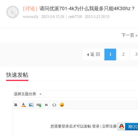
请问优派701-4k为什么我最多只能4K30hz？
[
讨论
]
wxvswt2y
2023-2-6 15:26
|
cmh7518
2023-2-23 20:55
下一页 »
返 回
1
2
3
快速发帖
选择主题分类
您需要登录后才可以发帖
登录
|
立即注册