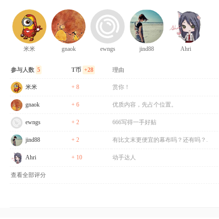
米米
gnaok
ewngs
jind88
Ahri
参与人数
5
T币
+28
理由
米米
+ 8
赏你！
gnaok
+ 6
优质内容，先占个位置。
ewngs
+ 2
666写得一手好贴
jind88
+ 2
有比文末更便宜的幕布吗？还有吗？.
Ahri
+ 10
动手达人
查看全部评分