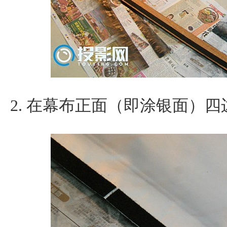
2. 在幕布正面（即涂银面）