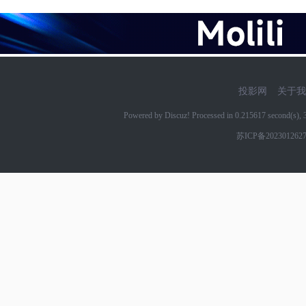
投影网
关于我
Powered by Discuz! Processed in 0.215617 second(s)
苏ICP备202301262