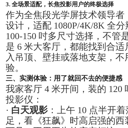
3. 全场景适配，长焦投影用户的终极选择
作为全焦段光学屏技术领导者
设计，适配
1080P/4K/8
100-150 吋多尺寸选择，不管
是 6 米大客厅，都能找到合
入吊顶、壁挂或落地支架，不
验。
三、实测体验：用了就回不去的便捷感
我家客厅
4 米开间，装的 120
投影仪：
·
白天观影
：上午
10 点半开
足，看《狂飙》时高启强的西