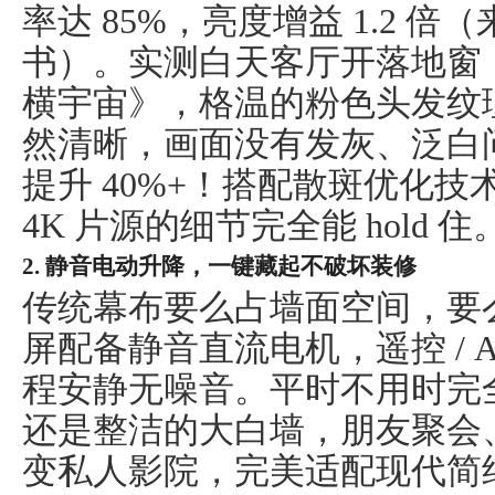
率达 85%，亮度增益 1.2 
书）。实测白天客厅开落地窗
横宇宙》，格温的粉色头发纹
然清晰，画面没有发灰、泛白
提升 40%+！搭配散斑优化技术
4K 片源的细节完全能 hold 住
2. 静音电动升降，一键藏起不破坏装修
传统幕布要么占墙面空间，要
屏配备静音直流电机，遥控
/
程安静无噪音。平时不用时完
还是整洁的大白墙，朋友聚会
变私人影院，完美适配现代简