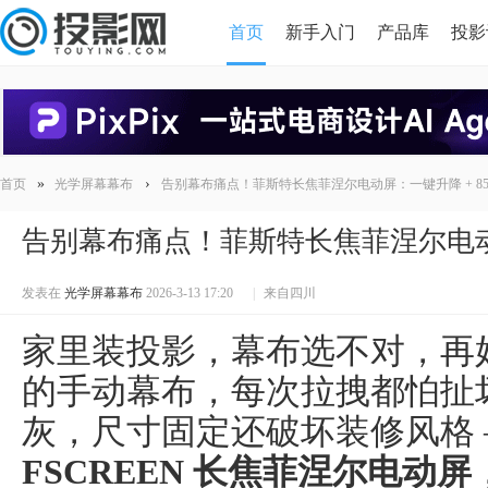
首页
新手入门
产品库
投影
HDMI版本对比
导读
»
›
首页
光学屏幕幕布
告别幕布痛点！菲斯特长焦菲涅尔电动屏：一键升降 + 85% 
告别幕布痛点！菲斯特长焦菲涅尔电动屏：一
发表在
光学屏幕幕布
2026-3-13 17:20
|
来自四川
家里装投影，幕布选不对，再
的手动幕布，每次拉拽都怕扯
灰，尺寸固定还破坏装修风格
FSCREEN 长焦菲涅尔电动屏