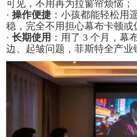
可见，不用再为拉窗帘烦恼；
·
操作便捷
：小孩都能轻松用
稳，完全不用担心幕布卡顿或
·
长期使用
：用了
3 个月，
边、起皱问题，菲斯特全产业