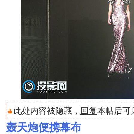
此处内容被隐藏，
回复
本帖后可
轰天炮便携幕布