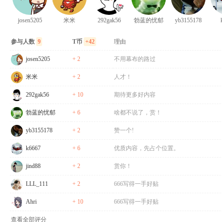
josen5205
米米
292gak56
勃蓝的忧郁
yb3155178
参与人数
9
T币
+42
理由
josen5205
+ 2
不用幕布的路过
米米
+ 2
人才！
292gak56
+ 10
期待更多好内容
勃蓝的忧郁
+ 6
啥都不说了，赏！
yb3155178
+ 2
赞一个!
k6667
+ 6
优质内容，先占个位置。
jind88
+ 2
赏你！
LLL_111
+ 2
666写得一手好贴
Ahri
+ 10
666写得一手好贴
查看全部评分