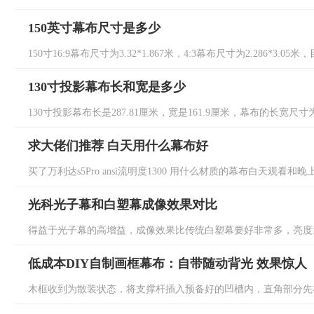
150英寸幕布尺寸是多少
150寸16:9幕布尺寸为3.32*1.867米，4:3幕布尺寸为2.286*3.
130寸投影幕布长和宽是多少
130寸投影幕布长是287.81厘米，宽是161.9厘米，幕布的长宽尺寸为
求大佬们推荐 白天用什么幕布好
买了万利达s5Pro ansi流明度1300 用什么材质的幕布白天观看和晚
光科光子幕和白塑幕成像效果对比
得益于光子幕的高增益，成像效果比传统白塑幕要好非常多，亮度大幅
低成本DIY自制画框幕布：自带随动背光 效果惊人
木框收到为散装状态，将支撑杆插入预备好的凹槽内，直角部分先在地