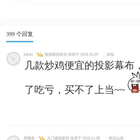
399 个回复
kdolei
发烧级投影控
发表于 2018-10-29
|
未知
几款炒鸡便宜的投影幕布，
了吃亏，买不了上当~~
胖猴鱼
入门级投影控
发表于 2018-11-08
|
来自山东