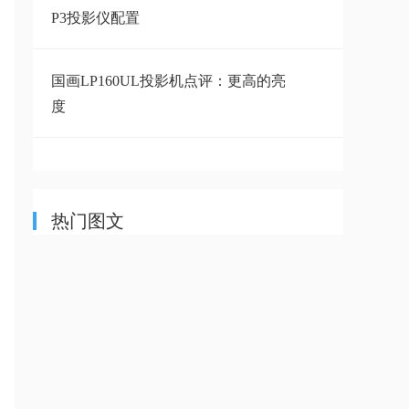
P3投影仪配置
国画LP160UL投影机点评：更高的亮
度
迈为H6Pro投影仪怎么样,一文了解迈
为H6Pro参数配置
热门图文
迈为H6投影仪怎么样,一文了解迈为
H6参数配置
光元素B9投影仪怎么样,详细了解光
元素B9有什么特点