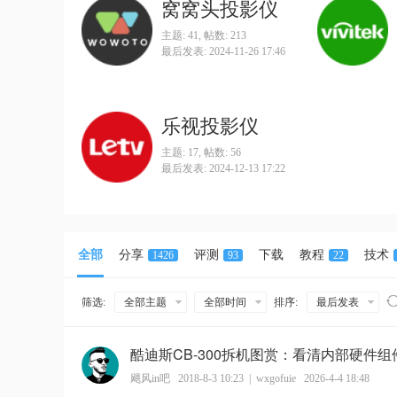
窝窝头投影仪
主题: 41
,
帖数: 213
最后发表: 2024-11-26 17:46
乐视投影仪
主题: 17
,
帖数: 56
最后发表: 2024-12-13 17:22
全部
分享
评测
下载
教程
技术
1426
93
22
筛选:
全部主题
全部时间
排序:
最后发表
酷迪斯CB-300拆机图赏：看清内部硬件组
飓风in吧
2018-8-3 10:23
|
wxgofuie
2026-4-4 18:48