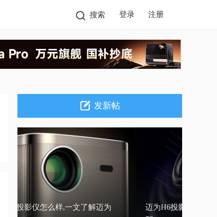
登录
注册
搜索
发新帖
迈为H6Pro投影仪怎么样,一文了解迈为
迈为H