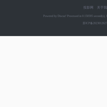
投影网
关于我
Powered by Discuz! Processed in 0.150595 second(s)
苏ICP备202301262