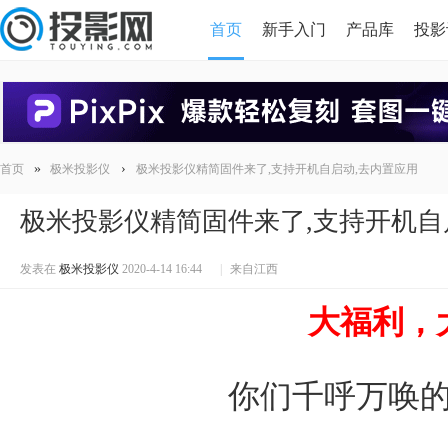
首页
新手入门
产品库
投影
HDMI版本对比
导读
»
›
首页
极米投影仪
极米投影仪精简固件来了,支持开机自启动,去内置应用
极米投影仪精简固件来了,支持开机自
发表在
极米投影仪
2020-4-14 16:44
|
来自江西
大福利，
你们千呼万唤