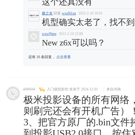
这个还真没有
极之友
回复
wxs0i1xn
2022-2-10 18:01
机型确实太老了，找不到
wxw9jjpp
2022-2-10 22:08
New z6x可以吗？
还有 16 条回复，
点击查看
a606044
入门级投影控
发表于 2024-12-01
|
来自河南
极米投影设备的所有网络
则刷完还会有开机广告）
3、把官方原厂的.bin文
到投影USB2.0接口，按