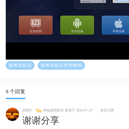
极米投影仪
极米投影仪使用教程
8 个回复
启明灯
神仙级投影控
发表于 2024-07-29
|
来自江西
谢谢分享