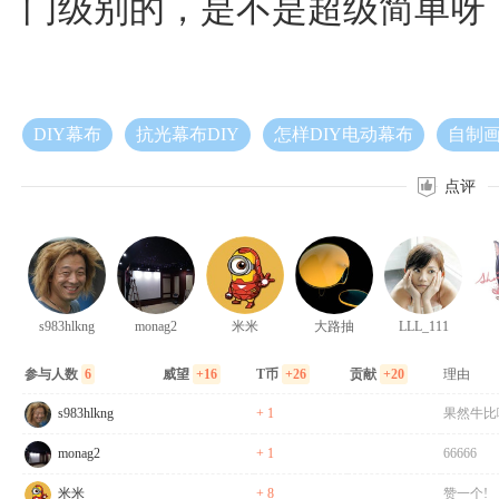
门级别的，是不是超级简单呀
DIY幕布
抗光幕布DIY
怎样DIY电动幕布
自制
点评
s983hlkng
monag2
米米
大路抽
LLL_111
参与人数
6
威望
+16
T币
+26
贡献
+20
理由
s983hlkng
+ 1
果然牛比
monag2
+ 1
66666
米米
+ 8
赞一个!