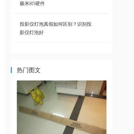
极米H5硬件
投影仪灯泡真假如何区别？识别投
影仪灯泡好
三洋投影机画质被损 拆机清洁分
享
热门图文
坚果N1Ultra拆机：全方面拆解带
你了解坚果N
投影仪你了解吗？让我告诉你，它
内部长什么