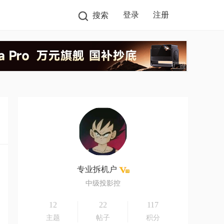
登录
注册
搜索
专业拆机户
中级投影控
12
22
117
主题
帖子
积分