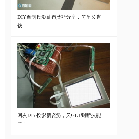
DIY自制投影幕布技巧分享，简单
又省钱！
DIY自制投影幕布技巧分享，简单又省
钱！
二手投影仪值得买吗？买二手投影
仪要注意什
坚果Q9酒店专供投影仪
智能投影如何访问百度网盘中的文
件？
网友DIY投影新姿势，又GET到新技能
了！