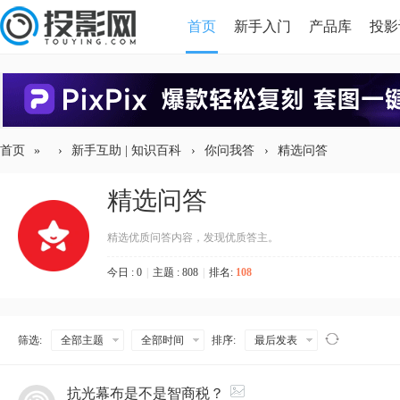
首页
新手入门
产品库
投影
HDMI版本对比
导读
首页
»
›
新手互助 | 知识百科
›
你问我答
›
精选问答
精选问答
精选优质问答内容，发现优质答主。
今日 : 0
|
主题 : 808
|
排名:
108
筛选:
全部主题
全部时间
排序:
最后发表
入坑,投影仪选购防坑指
免费4K原盘REMUX索引资源，
抗光幕布是不是智商税？