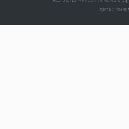
Powered by Discuz! Processed in 0.059735 second(s
苏ICP备202301262