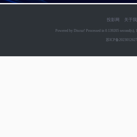
投影网
关于我
Powered by Discuz! Processed in 0.139205 second(s)
苏ICP备202301262