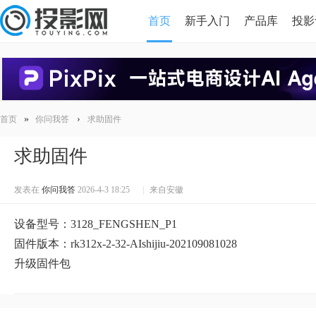
首页
新手入门
产品库
投影
HDMI版本对比
导读
»
›
首页
你问我答
求助固件
求助固件
发表在
你问我答
2026-4-3 18:25
|
来自安徽
设备型号：3128_FENGSHEN_P1
固件版本：rk312x-2-32-AIshijiu-202109081028
升级固件包