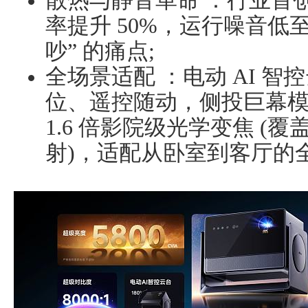
散热与静音革命 ：行业首
率提升 50%，运行噪音低至
吵” 的痛点;
全场景适配 ：电动 AI 智
位、遥控随动，侧投巨幕模式
1.6 倍影院级光学变焦 (覆盖 
射)，适配从卧室到客厅的