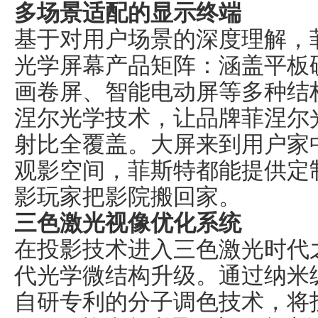
多
场景
适配的显示终端
基于对用户场景的深度
理解
，
光学屏幕产品矩阵：涵盖平板
画卷
屏、智能电动屏
等多种结
涅尔光学技术
，
让品牌菲涅尔
射比全覆盖。
大屏来到用户家
观影空间，菲斯特都能
提供定
影玩家把影院搬回家
。
三色激光
视像
优化系统
在投影技术进入三色激光时代
代光学微结构升级。通过纳米
自研专利的分子调色技术，
将