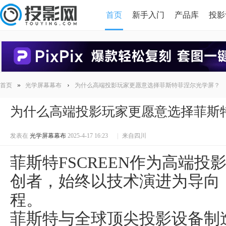
首页
新手入门
产品库
投影
HDMI版本对比
导读
»
›
首页
光学屏幕幕布
为什么高端投影玩家更愿意选择菲斯特菲涅尔光学屏？
为什么高端投影玩家更愿意选择菲斯
发表在
光学屏幕幕布
2025-4-17 16:23
|
来自四川
菲斯特
FSCREEN
作为高端投
创者，始终以技术演进为导向
程。
菲斯特
与全球顶尖投影设备制