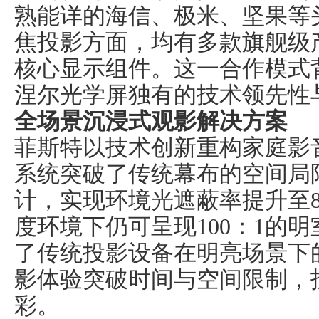
熟能详
的
海信
、
极米
、
坚果等
焦投影方面，均有多款
旗舰
级
核心显示组件。这一合作模式
涅尔
光学
屏独有
的技术领先性
全场景沉浸式观影解决方案
菲斯特以技术创新重构家庭影
系统突破了传统幕布的空间局
计，实现环境光遮蔽率提升至
度环境下仍可呈现
100
：
1
的明
了传统投影设备在明亮场景下
影体验突破时间与空间限制
，
彩
。