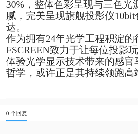
30%
，整体色彩呈现与三色光
腻，完美呈现旗舰投影仪
10bit
达。
作为拥有
24
年光学工程积淀的
FSCREEN
致力于
让每位投影
体验光学
显示技术
带来
的
感官
哲学，
或许
正是其持续领跑高
0 个回复