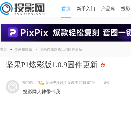
首页
新手入门
产品库
投影
HDMI版本对比
导读
»
›
首页
坚果投影仪
坚果P1炫彩版1.0.9固件更新
坚果P1炫彩版1.0.9固件更新
209293k
发烧级投影控
发表于 2018-07-04
|
未知
投影网大神带带我