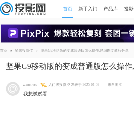
首页
新手入门
产品库
投影
HDMI版本对比
导读
»
›
首页
坚果投影仪
坚果G9移动版的变成普通版怎么操作,详细图文教程分享
坚果G9移动版的变成普通版怎么操作
wxmsivcs
入门级投影控
发表于 2025-01-02
|
来自浙江
我想试试看