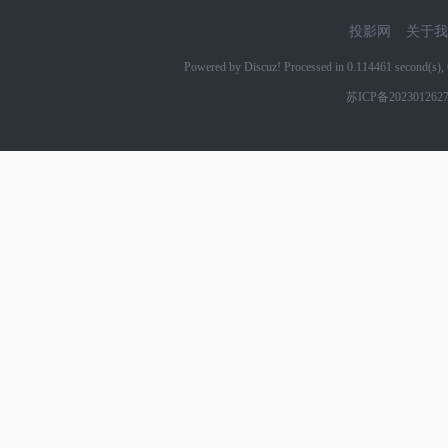
投影网
关于我
Powered by Discuz! Processed in 0.114461 second(s
苏ICP备202301262