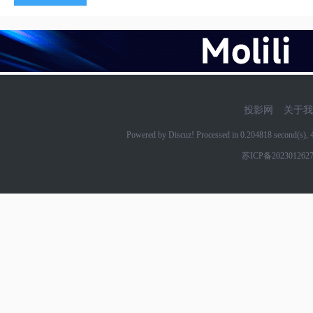
投影网
关于我
Powered by Discuz! Processed in 0.204818 second(s)
苏ICP备202301262