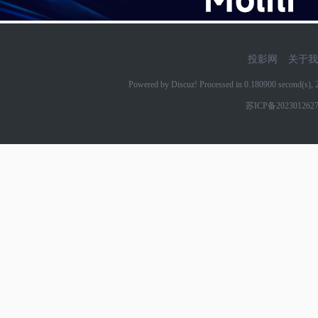
投影网
关于我
Powered by Discuz! Processed in 0.180900 second(s)
苏ICP备202301262