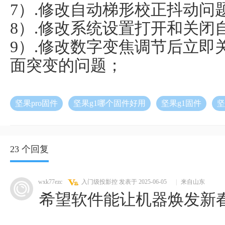
7）.修改自动梯形校正抖动问
8）.修改系统设置打开和关闭
9）.修改数字变焦调节后立即
面突变的问题；
坚果pro固件
坚果g1哪个固件好用
坚果g1固件
坚
23 个回复
wxk77ezc
入门级投影控
发表于 2025-06-05
|
来自山东
希望软件能让机器焕发新