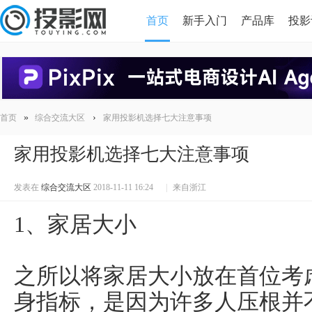
首页
新手入门
产品库
投影
HDMI版本对比
导读
»
›
首页
综合交流大区
家用投影机选择七大注意事项
家用投影机选择七大注意事项
发表在
综合交流大区
2018-11-11 16:24
|
来自浙江
1、家居大小
之所以将家居大小放在首位考
身指标，是因为许多人压根并