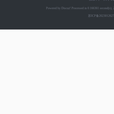
Powered by Discuz! Processed in 0.166361 second(s)
苏ICP备202301262