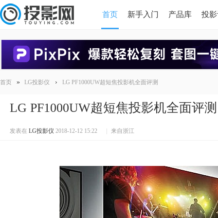
首页
新手入门
产品库
投影
HDMI版本对比
导读
»
›
首页
LG投影仪
LG PF1000UW超短焦投影机全面评测
LG PF1000UW超短焦投影机全面评测
发表在
LG投影仪
2018-12-12 15:22
|
来自浙江