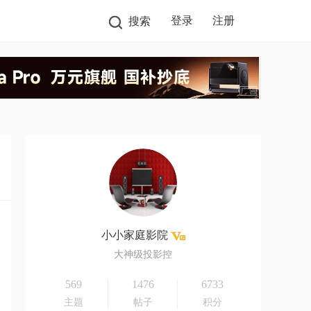
登录
注册
搜索
小小家庭影院
大神级投影控
569
1476
6733
主题
帖子
积分