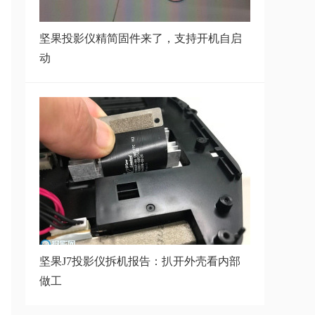
坚果JmGO_J6S 1.1.52版本固件更
新
坚果投影仪精简固件来了，支持开机自启
动
坚果P2固件1.1.81版本分享,附安装
包和操作
坚果P2最新固件包分享,附固件安
装方法
坚果J7投影仪拆机报告：扒开外壳看内部
做工