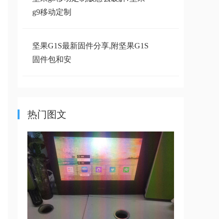
g9移动定制
坚果G1S最新固件分享,附坚果G1S
固件包和安
坚果G9移动版的变成普通版怎么
操作,详细图
热门图文
求助 坚果D6H 钉钉款 刷机固件
坚果O1S最新固件下载,坚果O1S固
件下载安装