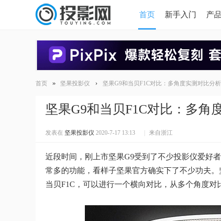
首页
新手入门
产
HDMI版本对比
导读
»
›
首页
坚果投影仪
坚果G9和当贝F1C对比：多角度实测对比分析
坚果G9和当贝F1C对比：多角
发表在
坚果投影仪
2020-7-17 13:13
|
来自浙江
近段时间，刚上市坚果G9受到了不少投影仪爱好
常多的功能，看样子坚果官方确实下了不少功夫。
当贝F1C，可以进行一个横向对比，从多个角度对