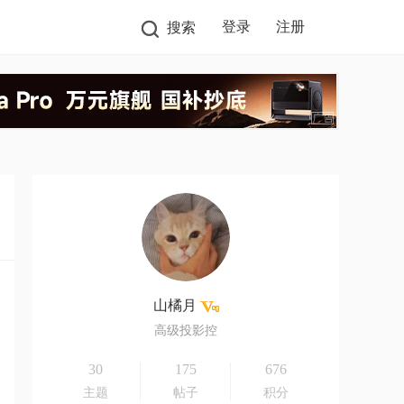
登录
注册
搜索
山橘月
高级投影控
30
175
676
主题
帖子
积分