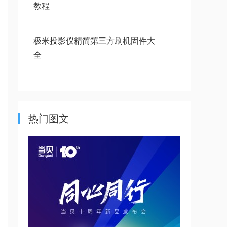
教程
极米投影仪精简第三方刷机固件大
全
千万不要选哈趣
热门图文
哈趣K2投影仪评测首发:年轻范的
高品质投影
2024暖心礼物：哈趣投影K2，真
1080P白天一
哈趣投影里程碑式突破！斩获