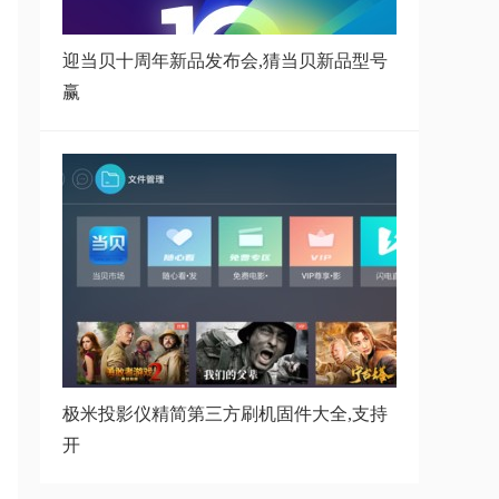
LCD投影仪销售
迎当贝十周年新品发布会,猜当贝新品型号
赢
哈趣K2和小明Q3Pro区别有哪些,
哈趣K2对比小
投影仪局域网共享怎么用？投影仪
访问电脑文
坚果g9移动定制版怎么破解?坚果
g9移动定制
极米投影仪精简第三方刷机固件大全,支持
开