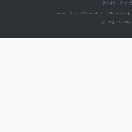
投影网
关于我
Powered by Discuz! Processed in 0.230462 second(s)
苏ICP备202301262