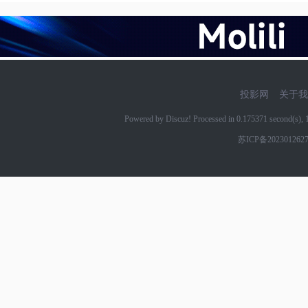
投影网
关于我
Powered by Discuz! Processed in 0.175371 second(s)
苏ICP备202301262