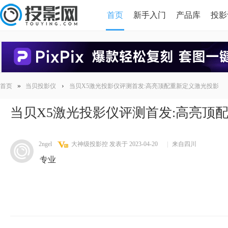
首页
新手入门
产品库
投影
HDMI版本对比
导读
»
›
首页
当贝投影仪
当贝X5激光投影仪评测首发:高亮顶配重新定义激光投影
当贝X5激光投影仪评测首发:高亮顶
2ngel
大神级投影控
发表于 2023-04-20
|
来自四川
专业