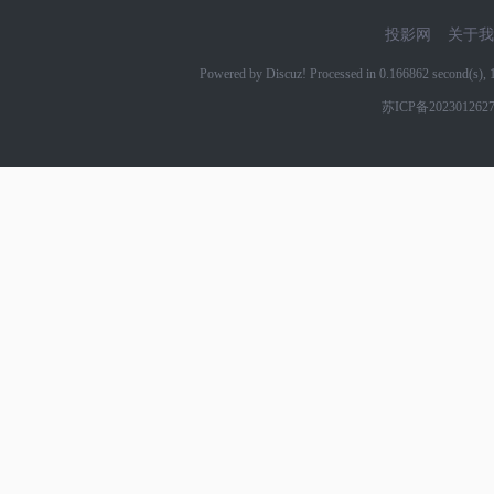
投影网
关于我
Powered by Discuz! Processed in 0.166862 second(s)
苏ICP备202301262