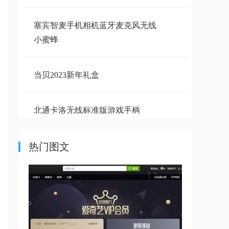
塞宾智麦手机相机蓝牙麦克风无线
小蜜蜂
当贝2023新年礼盒
北通卡洛无线标准版游戏手柄
热门图文
当贝2022月饼礼盒
2022年望月计划收到！
当贝2022年望月计划月饼收到！