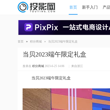
首页
新手入门
产
HDMI版本对比
导读
»
›
首页
积分商城
当贝2023端午限定礼盒
当贝2023端午限定礼盒
发表在
积分商城
2023-6-25 14:06
|
来自浙江
当贝2023端午限定礼盒