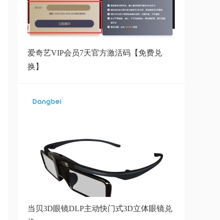
神操作用北通-北通蝙蝠4游戏手柄
爱奇艺VIP会员7天官方激活码【免费兑
当贝3D眼镜DLP主动快门式3D立
换】
体眼镜兑换
当贝3D眼镜DLP主动快门式3D立体眼镜兑