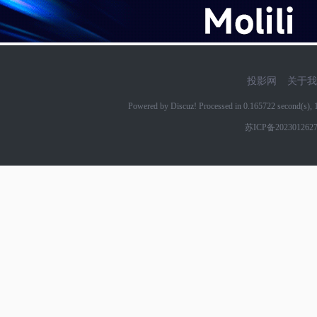
投影网
关于我
Powered by Discuz! Processed in 0.165722 second(s)
苏ICP备202301262