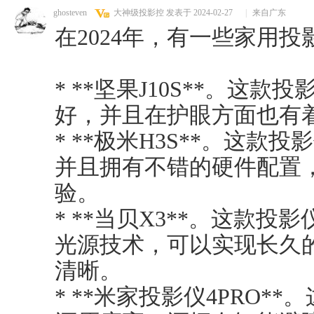
ghosteven
大神级投影控
发表于 2024-02-27
|
来自广东
在2024年，有一些家用
* **坚果J10S**。这
好，并且在护眼方面也有
* **极米H3S**。这
并且拥有不错的硬件配置
验。
* **当贝X3**。这款
光源技术，可以实现长久
清晰。
* **米家投影仪4PRO