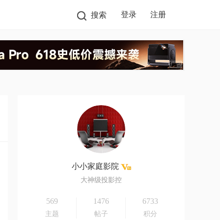
登录
注册
搜索
小小家庭影院
大神级投影控
569
1476
6733
主题
帖子
积分