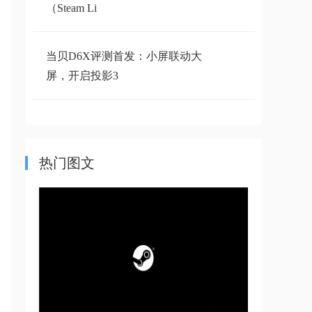
（Steam Li
当贝D6X评测首发：小屏联动大
屏，开启投影3
一张图带你了解当贝在售的全系列
投影参数
热门图文
当贝投影仪开启ADB调试的方法
优盘播放无图像
Will Dangbei release a 4K projector?