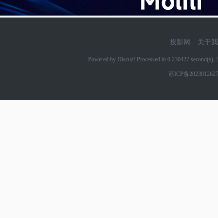
投影网
关于我
Powered by Discuz! Processed in 0.230427 second(s)
苏ICP备202301262