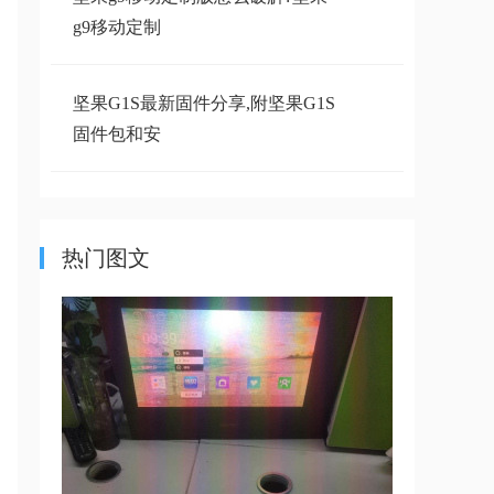
g9移动定制
坚果G1S最新固件分享,附坚果G1S
固件包和安
坚果G9移动版的变成普通版怎么
操作,详细图
热门图文
求助 坚果D6H 钉钉款 刷机固件
坚果O1S最新固件下载,坚果O1S固
件下载安装