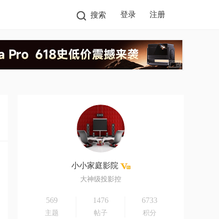
登录
注册
搜索
小小家庭影院
大神级投影控
569
1476
6733
主题
帖子
积分