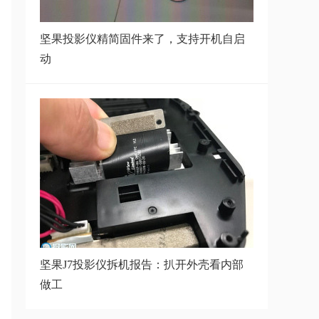
坚果JmGO_J6S 1.1.52版本固件更
新
坚果投影仪精简固件来了，支持开机自启
动
坚果P2固件1.1.81版本分享,附安装
包和操作
坚果P2最新固件包分享,附固件安
装方法
坚果J7投影仪拆机报告：扒开外壳看内部
做工