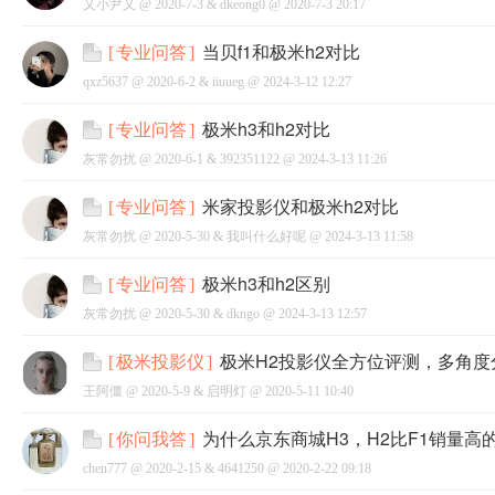
乂小尹乂 @
2020-7-3
&
dkeong0
@
2020-7-3 20:17
当贝f1和极米h2对比
[
专业问答
]
qxz5637 @
2020-6-2
&
iiuueg
@
2024-3-12 12:27
极米h3和h2对比
[
专业问答
]
灰常勿扰 @
2020-6-1
&
392351122
@
2024-3-13 11:26
米家投影仪和极米h2对比
[
专业问答
]
灰常勿扰 @
2020-5-30
&
我叫什么好呢
@
2024-3-13 11:58
极米h3和h2区别
[
专业问答
]
灰常勿扰 @
2020-5-30
&
dkngo
@
2024-3-13 12:57
极米H2投影仪全方位评测，多角度
[
极米投影仪
]
王阿僵 @
2020-5-9
&
启明灯
@
2020-5-11 10:40
为什么京东商城H3，H2比F1销量高
[
你问我答
]
chen777 @
2020-2-15
&
4641250
@
2020-2-22 09:18