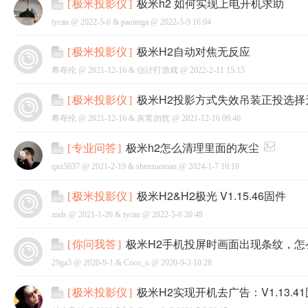
极米h2 如何实现上电开机求助
[
极米投影仪
]
tycan @
2022-5-6
&
paoimga
@
2022-5-9 16:04
极米H2自动对焦无反应
[
极米投影仪
]
希布伦 @
2021-12-16
&
估计打游戏
@
2022-2-11 15:15
网
极米H2投影方式失效吊装正投选择
[
极米投影仪
]
希布伦 @
2021-12-16
&
灰常勿扰
@
2021-12-16 09:46
极米h2怎么清理里面的灰尘
[
专业问答
]
qxz5637 @
2021-2-19
&
shenzuoman
@
2024-1-7 10:19
极米H2&H2极光 V1.15.46固件
[
极米投影仪
]
znds @
2021-1-26
&
tycan
@
2022-5-6 20:48
极米H2手机投屏时画面出现条纹，怎
[
你问我答
]
29ga3 @
2020-9-1
&
Coco_o
@
2020-9-3 10:28
极米H2实现开机去广告：V1.13.4
[
极米投影仪
]