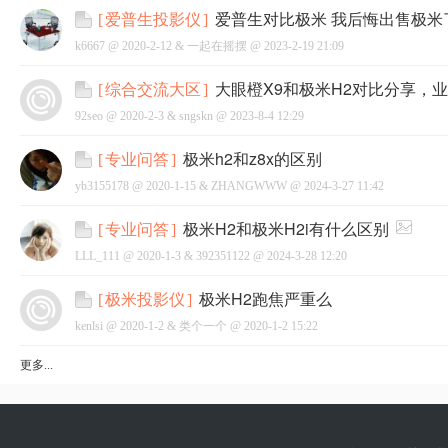
爱普生对比极米 我后悔出售极米
[
爱普生投影仪
]
k6667 @
2020-2-12
&
一起在摇摆
@
2023-2-19 21:09
大眼橙X9和极米H2对比分享，
[
综合交流大区
]
92seo @
2020-2-3
&
sngskn
@
2023-8-4 12:29
极米h2和z8x的区别
[
专业问答
]
yb3155178 @
2020-1-15
&
ZHANGWWW
@
2024-3-27 11:42
极米H2和极米H2i有什么区别
[
专业问答
]
LLL_111 @
2020-1-3
&
392351122
@
2024-3-28 12:20
极米H2跑焦严重么
[
极米投影仪
]
kenlsi @
2020-1-2
&
类个一个
@
2020-1-2 15:22
更多...