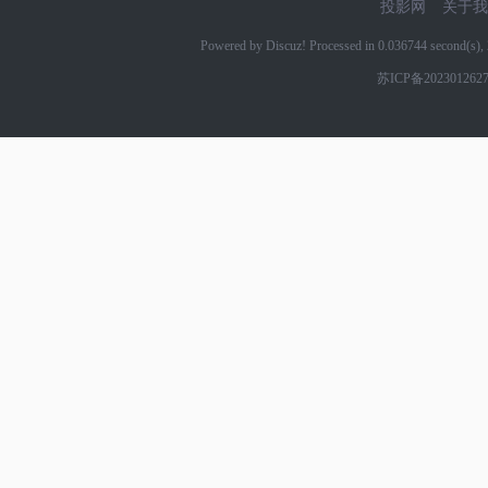
投影网
关于我
Powered by Discuz! Processed in 0.036744 second(s
苏ICP备202301262