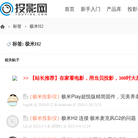
首页
新手入门
产品库
投影
›
标签
›
极米H2
HDMI版本对比
导读
标签: 极米H2
投
相关帖子
>> 【站长推荐】在家看电影，用当贝投影，300吋
极米Play超悦版精简固件，完美养
[
极米投影仪
]
ksgoK @
2024-8-12
&
mortician
@
2026-1-30 15:31
影
极米H2 连接 极米麦克风C2的问题
[
极米投影仪
]
Lzi @
2023-1-5
&
启明灯
@
2023-1-6 11:24