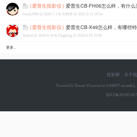
爱普生CB-FH06怎么样，有什
[
爱普生投影仪
]
bxtok2006 @
2020-7-3
&
方特华
@
2023-2-21 20:54
爱普生CB-X49怎么样，有哪些
[
爱普生投影仪
]
lknlonl @
2020-6-10
&
Pingdong
@
2020-6-10 16:06
更多...
投影网
关于我
Powered by Discuz! Processed in 0.040037 second(s
苏ICP备202301262