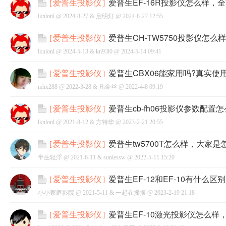
爱普生EF-16R投影仪怎么样，全
[
爱普生投影仪
]
lknlonl @
2024-8-27
&
启明灯
@
2024-8-27 12:55
爱普生CH-TW5750投影仪怎么
[
爱普生投影仪
]
lknlonl @
2024-5-13
&
kn93l0
@
2024-5-14 09:41
网
爱普生CBX06能家用吗?真实使
[
爱普生投影仪
]
mhx288 @
2022-3-28
&
凡金丝
@
2022-4-8 09:19
爱普生cb-fh06投影仪参数配
[
爱普生投影仪
]
lknlonl @
2021-8-12
&
方特华
@
2023-2-21 20:55
爱普生tw5700T怎么样，大家
[
爱普生投影仪
]
半生轻浮 @
2021-6-11
&
sunlessw
@
2022-5-11 15:20
爱普生EF-12和EF-10有什么
[
爱普生投影仪
]
小小家庭影院 @
2021-5-11
&
一起在摇摆
@
2023-2-19 21:18
爱普生EF-10激光投影仪怎么样
[
爱普生投影仪
]