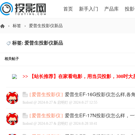
首页
新手入门
产品库
投影
›
标签
›
爱普生投影仪新品
HDMI版本对比
导读
标签: 爱普生投影仪新品
投
相关帖子
>> 【站长推荐】在家看电影，用当贝投影，300吋
爱普生EF-16G投影仪怎么样,各
[
爱普生投影仪
]
lknlonl @
2024-8-27
&
启明灯
@
2024-8-27 12:55
影
爱普生EF-17N投影仪怎么样，一
[
爱普生投影仪
]
lknlonl @
2024-8-27
&
启明灯
@
2024-8-28 10:41