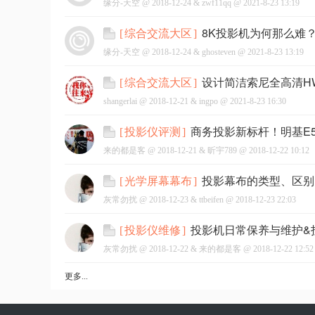
缘分-天空 @
2018-12-24
&
zwf11qq
@
2021-8-23 13:19
8K投影机为何那么难？
[
综合交流大区
]
缘分-天空 @
2018-12-24
&
ghosteven
@
2021-8-23 13:19
设计简洁索尼全高清H
[
综合交流大区
]
shangerlai @
2018-12-21
&
ingpo
@
2021-8-23 16:30
商务投影新标杆！明基E
[
投影仪评测
]
来的都是客 @
2018-12-21
&
昕宇789
@
2018-12-22 10:12
投影幕布的类型、区别
[
光学屏幕幕布
]
灰常勿扰 @
2018-12-23
&
ttbeifen
@
2018-12-23 22:03
投影机日常保养与维护&
[
投影仪维修
]
灰常勿扰 @
2018-12-22
&
来的都是客
@
2018-12-22 12:52
更多...