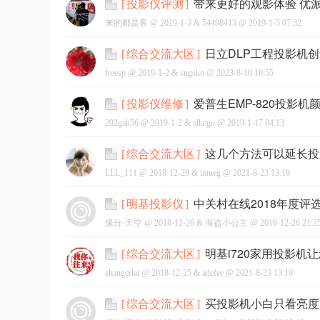
带来更好的观影体验 优派
[
投影仪评测
]
来的都是客 @
2019-1-3
&
54498413
@
2019-1-5 07:32
日立DLP工程投影机
[
综合交流大区
]
freesp @
2019-1-2
&
sngskn
@
2023-8-10 10:55
网
爱普生EMP-820投影
[
投影仪维修
]
292gak56 @
2019-1-2
&
slkego
@
2019-1-17 04:13
这几个方法可以延长投
[
综合交流大区
]
LLL_111 @
2018-12-29
&
iiuueg
@
2021-8-23 13:19
中关村在线2018年度
[
明基投影仪
]
缘分-天空 @
2018-12-26
&
海盗小公主
@
2018-12-26 21:2
明基i720家用投影机
[
综合交流大区
]
shangerlai @
2018-12-25
&
adefee
@
2021-8-23 13:19
买投影机小白只看亮度
[
综合交流大区
]