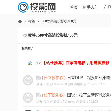
首页
新手入门
产
›
标签
›
500寸高清投影机400元
HDMI版本对比
导读
标签: 500寸高清投影机400元
投
相关帖子
>> 【站长推荐】在家看电影，用当贝投影
日立DLP工程投影机创
[
日立投影仪
]
缘分-天空 @
2019-1-5
&
投影看电影
@
2019-1-6 02:02
影
图说：松下全新商教投影机
[
松下投影仪
]
缘分-天空 @
2019-1-5
&
freesp
@
2019-1-5 21:53