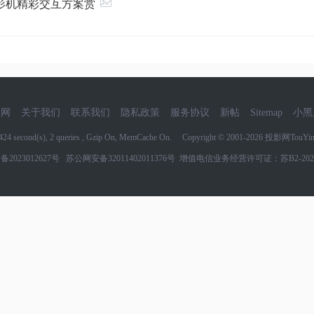
投影机精彩交互方案赏
影网
关于我们
联系我们
隐私政策
服务协议
新帖
Sitemap
小黑
6424 second(s), 2 queries , Gzip On, MemCache On. Copyright © 2001-2026
投影网TouYin
备2023012627号
苏公网安备32011402011376号
增值电信业务经营许可证：苏B2-2022