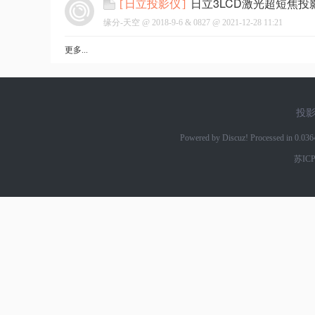
日立3LCD激光超短焦
[
日立投影仪
]
缘分-天空 @
2018-9-6
&
0827
@
2021-12-28 11:21
更多...
网
投
Powered by Discuz! Processed in 0.03
苏ICP