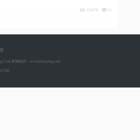
131679
13
屋
g.Com
举报投诉：www@touying.com
1768