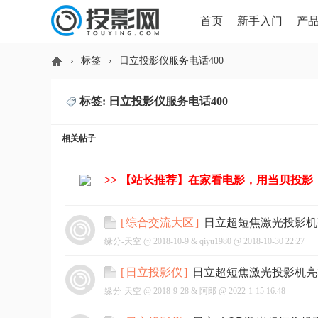
首页
新手入门
产
›
标签
›
日立投影仪服务电话400
HDMI版本对比
导读
标签: 日立投影仪服务电话400
投
相关帖子
>> 【站长推荐】在家看电影，用当贝投影
日立超短焦激光投影机
[
综合交流大区
]
缘分-天空 @
2018-10-9
&
qiyu1980
@
2018-10-30 22:27
影
日立超短焦激光投影机亮
[
日立投影仪
]
缘分-天空 @
2018-9-28
&
阿郎
@
2022-1-15 16:48