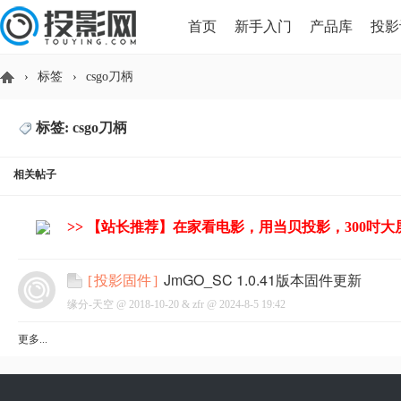
首页
新手入门
产品库
投影
›
标签
›
csgo刀柄
HDMI版本对比
导读
标签: csgo刀柄
投
相关帖子
>> 【站长推荐】在家看电影，用当贝投影，300吋
JmGO_SC 1.0.41版本固件更新
[
投影固件
]
缘分-天空 @
2018-10-20
&
zfr
@
2024-8-5 19:42
影
更多...