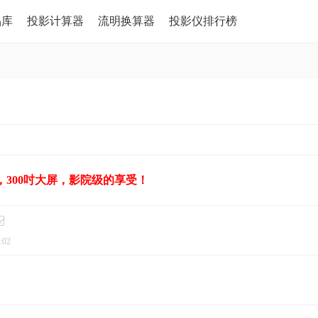
品库
投影计算器
流明换算器
投影仪排行榜
，300吋大屏，影院级的享受！
:02