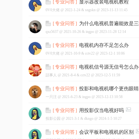
显示器改装电视机教程
[
专业问答
]
0V0大佬 @
2022-1-24
&
sngskn
@
2023-11-13 11:45
为什么电视机普遍能效是三
[
专业问答
]
qxz5637 @
2021-10-26
&
ingpo
@
2023-11-28 12:14
网
电视机内存不足怎么办
[
专业问答
]
0V0大佬 @
2021-10-9
&
cctv22
@
2023-12-1 10:06
电视机信号源无信号怎么办
[
专业问答
]
話事人 @
2021-8-4
&
cctv22
@
2023-12-5 11:59
投影和电视机哪个更伤眼睛
[
专业问答
]
一只汪 @
2021-6-23
&
ingpo
@
2023-12-13 10:58
用投影仪当电视好吗
[
专业问答
]
投影公园 @
2021-3-1
&
dkngo
@
2024-1-5 10:27
会议平板和电视机的区别
[
专业问答
]