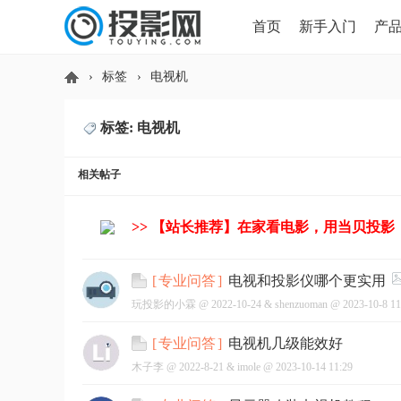
首页
新手入门
产
›
标签
›
电视机
HDMI版本对比
导读
标签: 电视机
投
相关帖子
>> 【站长推荐】在家看电影，用当贝投影
电视和投影仪哪个更实用
[
专业问答
]
玩投影的小霖 @
2022-10-24
&
shenzuoman
@
2023-10-8 11
影
电视机几级能效好
[
专业问答
]
木子李 @
2022-8-21
&
imole
@
2023-10-14 11:29