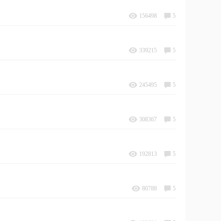
156498
5
339215
5
245495
5
308367
5
192813
5
80788
5