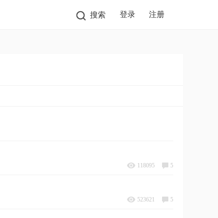
登录
注册
搜索
118095
5
523621
5