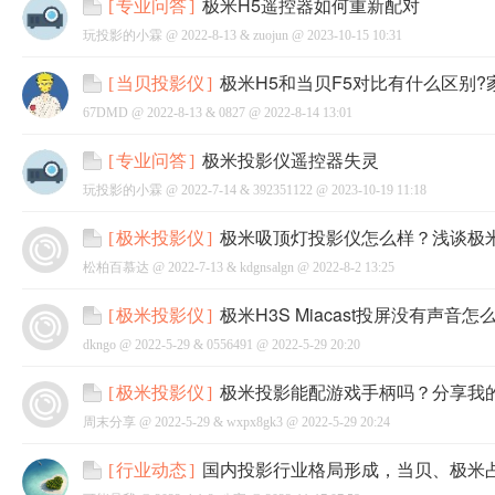
极米H5遥控器如何重新配对
[
专业问答
]
玩投影的小霖 @
2022-8-13
&
zuojun
@
2023-10-15 10:31
极米H5和当贝F5对比有什么区别
[
当贝投影仪
]
67DMD @
2022-8-13
&
0827
@
2022-8-14 13:01
网
极米投影仪遥控器失灵
[
专业问答
]
玩投影的小霖 @
2022-7-14
&
392351122
@
2023-10-19 11:18
极米吸顶灯投影仪怎么样？浅谈极
[
极米投影仪
]
松柏百慕达 @
2022-7-13
&
kdgnsalgn
@
2022-8-2 13:25
极米H3S Miacast投屏没有声音
[
极米投影仪
]
dkngo @
2022-5-29
&
0556491
@
2022-5-29 20:20
极米投影能配游戏手柄吗？分享我
[
极米投影仪
]
周末分享 @
2022-5-29
&
wxpx8gk3
@
2022-5-29 20:24
国内投影行业格局形成，当贝、极米
[
行业动态
]