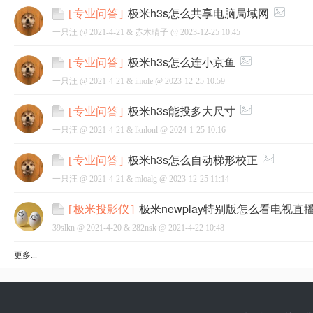
极米h3s怎么共享电脑局域网
[
专业问答
]
一只汪 @
2021-4-21
&
赤木晴子
@
2023-12-25 10:45
极米h3s怎么连小京鱼
[
专业问答
]
一只汪 @
2021-4-21
&
imole
@
2023-12-25 10:59
极米h3s能投多大尺寸
[
专业问答
]
一只汪 @
2021-4-21
&
lknlonl
@
2024-1-25 10:16
极米h3s怎么自动梯形校正
[
专业问答
]
一只汪 @
2021-4-21
&
mloalg
@
2023-12-25 11:14
极米newplay特别版怎么看电视
[
极米投影仪
]
39slkn @
2021-4-20
&
282nsk
@
2021-4-22 10:48
更多...