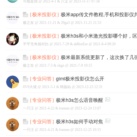
可能是我 @
2022-4-1
&
八宝
@
2023-11-17 07:58
极米app传文件教程,手机和投影仪
[
极米投影仪
]
极之友 @
2021-11-21
&
29ga3
@
2021-11-21 21:53
极米h3s和小米激光投影哪个好，
[
极米投影仪
]
平平无奇搞对比 @
2021-7-29
&
ahBeeEee
@
2021-8-4 09:20
极米最新系统更新了，这次换了几
[
极米投影仪
]
极之友 @
2021-7-5
&
skgn
@
2021-7-9 19:15
gimi极米投影仪怎么开
[
专业问答
]
0V0大佬 @
2021-5-1
&
韩版鈊
@
2023-12-23 12:31
极米h3s怎么语音唤醒
[
专业问答
]
一只汪 @
2021-4-22
&
fonmm
@
2023-12-24 13:07
极米h3s如何手动对焦
[
专业问答
]
一只汪 @
2021-4-21
&
fonmm
@
2023-12-25 10:15