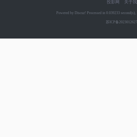
投影网
关于我
Powered by Discuz! Processed in 0.039233 second(s
苏ICP备202301262