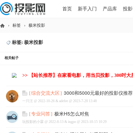
首页
新手入门
产品库
投影
›
标签
›
极米投影
HDMI版本对比
导读
标签: 极米投影
投
相关帖子
>> 【站长推荐】在家看电影，用当贝投影，300吋
3000和5000元最好的投影仪推荐
[
综合交流大区
]
一只汪 @
2022-10-26
&
adefee
@
2023-7-20 13:48
影
极米H5怎么对焦
[
专业问答
]
玩投影的小霖 @
2022-8-13
&
ingpo
@
2023-10-15 10:29