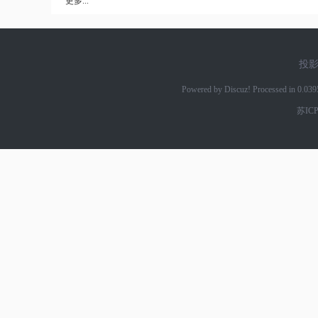
更多...
投
网
Powered by Discuz! Processed in 0.03
苏ICP