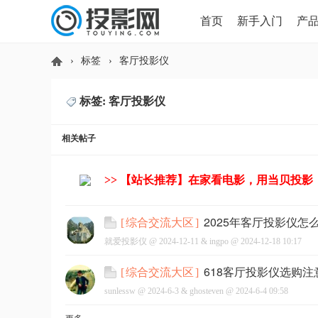
首页
新手入门
产
›
标签
›
客厅投影仪
HDMI版本对比
导读
标签: 客厅投影仪
投
相关帖子
>> 【站长推荐】在家看电影，用当贝投影
2025年客厅投影仪怎么
[
综合交流大区
]
就爱投影仪 @
2024-12-11
&
ingpo
@
2024-12-18 10:17
影
618客厅投影仪选购注
[
综合交流大区
]
sunlessw @
2024-6-3
&
ghosteven
@
2024-6-4 09:58