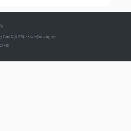
屋
g.Com
举报投诉：www@touying.com
1768