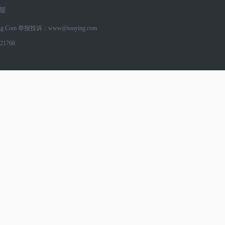
屋
g.Com
举报投诉：www@touying.com
1768