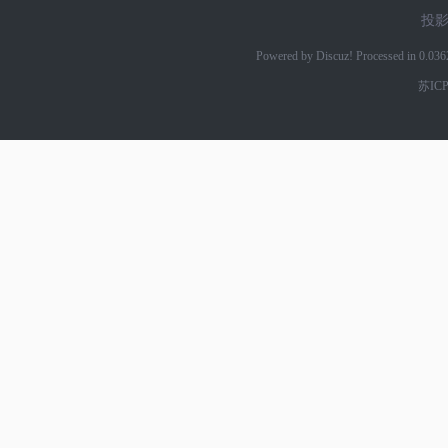
投
Powered by Discuz! Processed in 0.03
苏ICP
网