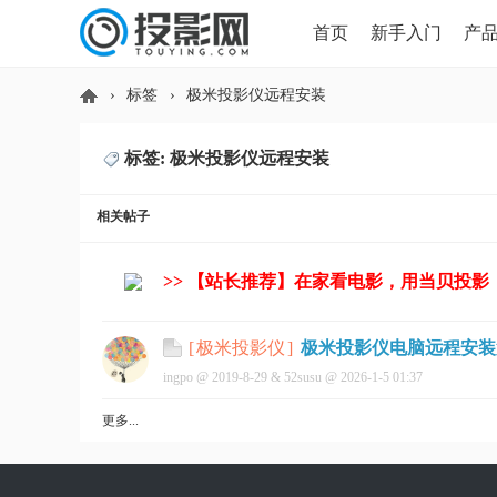
首页
新手入门
产
›
标签
›
极米投影仪远程安装
HDMI版本对比
导读
标签: 极米投影仪远程安装
投
相关帖子
>> 【站长推荐】在家看电影，用当贝投影
极米投影仪电脑远程安装
[
极米投影仪
]
ingpo @
2019-8-29
&
52susu
@
2026-1-5 01:37
影
更多...