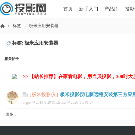
首页
新手入门
产品库
投影
›
标签
›
极米应用安装器
HDMI版本对比
导读
标签: 极米应用安装器
投
相关帖子
>> 【站长推荐】在家看电影，用当贝投影，300吋
极米投影仪电脑远程安装第三方应
[
极米投影仪
]
ingpo @
2019-8-29
&
52susu
@
2026-1-5 01:37
影
更多...