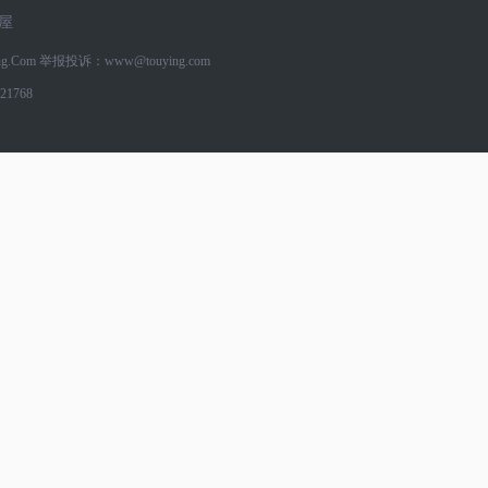
屋
g.Com
举报投诉：www@touying.com
1768