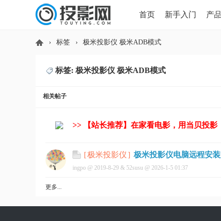
首页
新手入门
产
›
标签
›
极米投影仪 极米ADB模式
HDMI版本对比
导读
标签: 极米投影仪 极米ADB模式
投
相关帖子
>> 【站长推荐】在家看电影，用当贝投影
极米投影仪电脑远程安装
[
极米投影仪
]
ingpo @
2019-8-29
&
52susu
@
2026-1-5 01:37
影
更多...