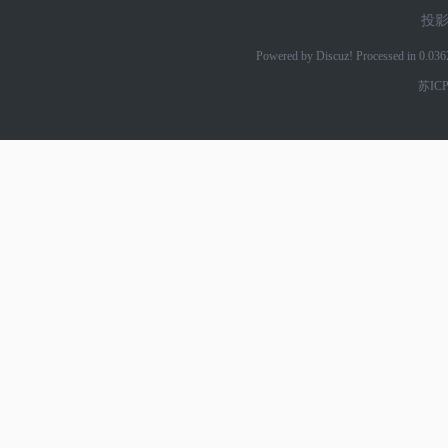
投
Powered by Discuz! Processed in 0.03
苏ICP
网