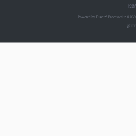
投
Powered by Discuz! Processed in 0.03
苏ICP
网