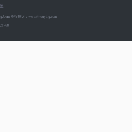
屋
g.Com
举报投诉：www@touying.com
1768