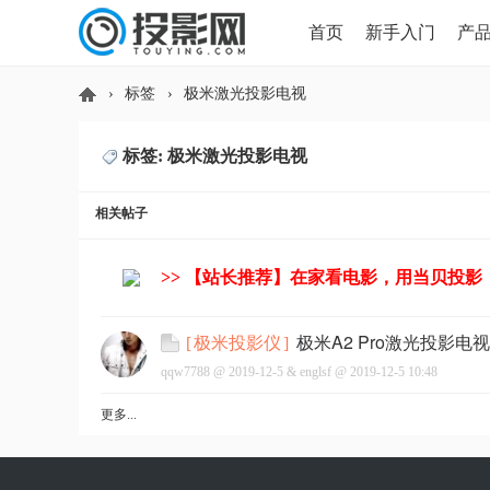
首页
新手入门
产
›
标签
›
极米激光投影电视
HDMI版本对比
导读
标签: 极米激光投影电视
投
相关帖子
>> 【站长推荐】在家看电影，用当贝投影
极米A2 Pro激光投影
[
极米投影仪
]
qqw7788 @
2019-12-5
&
englsf
@
2019-12-5 10:48
影
更多...